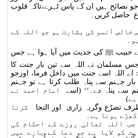
و نصائح ہیں ان کے پاس ٹہرے،تاکہ قلوب
ع
حاصل کریں۔
 خالص آنسو کی بشارت ہو جو اللہ کے
ہو۔
رے حبیب ﷺ کی حدیث میں آیا ہوا ہے جس
’جس مسلمان نے اللہ سے تین بار جنت کا
 اے اللہ اسے جنت میں داخل فرما، اورجو
 بار جہنم سے پناہ طلب کرتا ہے تو جہنم
م سے پناہ دے۔‘‘ (اسے
امام احمد نے
ہے)
طرف تضرّع وگریہ زاری
اور التجا
کرنا
کھڑے ہونا ہے۔
جب اللہ تعالیٰ روزے کے احکام کی
ت کو لایا ہے جو دعا کے بارے میں