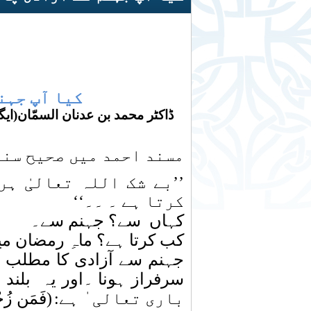
کیا آپ جہن
ڈاکٹر محمد بن عدنان السمّان(ا
مسند احمد میں صحیح سند
’’بے شک اللہ تعالیٰ ہ
کرتا ہے ۔ ۔۔‘‘
کہاں
سے؟ جہنم سے۔
کب کرتا ہے؟ ماہِ رمضان م
جہنم سے آزادی کا مطلب 
سرفراز ہونا ۔اور یہ
بلند
باری تعالی ٰ ہے:
(
فَمَن زُحْز