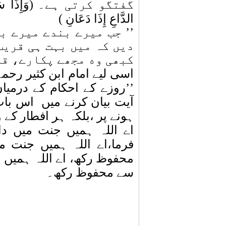
گفتگو کرتی ہے۔
(وَإِذَا س
الدَّاعِ إِذَا دَعَانِ )
’’
جب میرے بندے میرے با
دیں کہ میں بہت ہی قریب
کبھی وه مجھے پکارے، قب
اسی لیے امام ابن کثیر رحم
’’روزے کے احکام کے درمیان 
آیت بیان کرنے میں
اس بات
ہونے پر ،بلکہ ہر افطار کے 
اے اللہ ہمیں جنت میں دا
فرما،اے اللہ ہمیں جنت م
محفوظ رکھ، اے اللہ ہمیں 
سے محفوظ رکھ۔