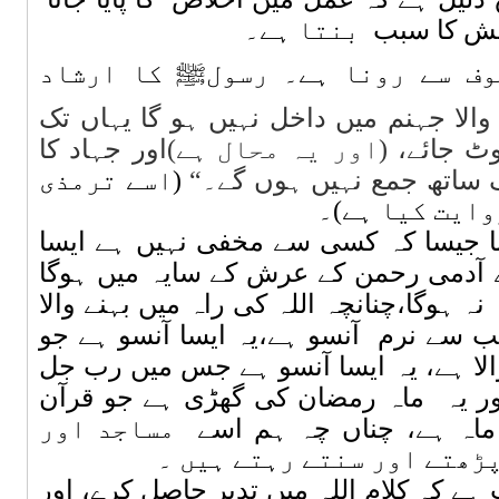
شش کا سبب
بنتا ہے۔
وف سے رونا ہے۔ رسولﷺ کا ارشاد
الا جہنم میں داخل نہیں ہو گا یہاں تک
ٹ جائے، (
اور یہ محال ہے)
اور جہاد کا
ک ساتھ جمع نہیں ہوں گے
۔
“
(اسے ترمذی
وایت کیا ہے)۔
ا جیسا کہ کسی سے مخفی نہیں ہے ایسا
دمی رحمن کے عرش کے سایہ میں ہوگا
ہ ہوگا،چنانچہ اللہ کی راہ میں بہنے والا
 سے نرم
آنسو ہے،یہ ایسا آنسو ہے جو
والا ہے، یہ ایسا آنسو ہے جس میں رب جل
ر یہ
ماہ رمضان کی گھڑی ہے جو قرآن
 ماہ ہے، چناں چہ ہم اسے
مساجد اور
پڑھتے اور سنتے رہتے ہیں ۔
ہے کہ کلام اللہ میں تدبر حاصل کرے، اور