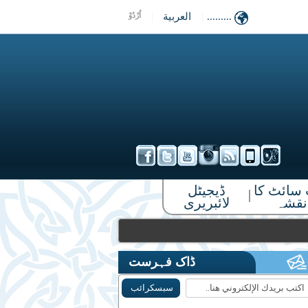
.........
|
العربية
|
اُرْدُوْ
سائٹ کا
ڈیجیٹل
|
نقشہ
لائبریری
ڈاک فہرست