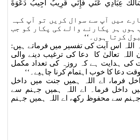
َأَلَكَ عِبَادِي عَنِّي فَإِنِّي قَرِيبٌ أُجِيبُ دَعْوَةَ
رے میں آپ سے سوال کریں تو آپ کہہ
 ہوں ہر پکارنے والے کی پکار کو جب
ول کرتا ہوں۔‘‘
ہ اللہ اس آیت کی تفسیر میں فرماتے ہیں:
اللہ تعالیٰ کا
دعا کی ترغیب دینے والی
 کی ہدایت ہے کہ روزہ کی تعداد مکمل
وقت دعا کا خوب اہتمام کرنا چاہیے۔‘‘
خل فرما، اے اللہ ہمیں جنت میں داخل
یں داخل فرما۔ اے اللہ ہمیں جہنم سے
جہنم سے محفوظ رکھ، اے اللہ ہمیں جہنم