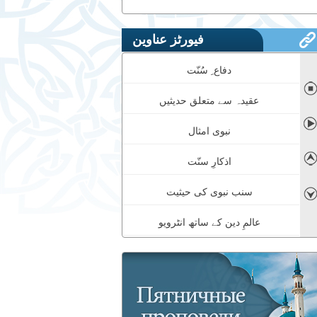
فیورٹز عناوین
دفاع ِ سُنّت
◼
عقیدہ سے متعلق حدیثیں
➤
نبوی امثال
➤
اذکارِ سنّت
سنب نبوی کی حیثیت
➤
عالمِ دین کے ساتھ انٹرویو
معجزات نبوی