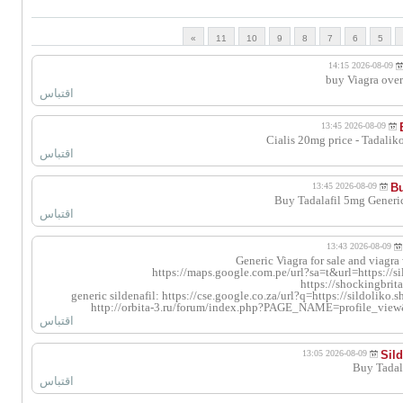
»
11
10
9
8
7
6
5
2026-08-09 14:15
buy Viagra over
اقتباس
2026-08-09 13:45
Cialis 20mg price - Tadalik
اقتباس
2026-08-09 13:45
Bu
Buy Tadalafil 5mg Generic
اقتباس
2026-08-09 13:43
Generic Viagra for sale and viagra
https://maps.google.com.pe/url?sa=t&url=https://s
https://shockingbrit
generic sildenafil: https://cse.google.co.za/url?q=https://sildoliko.s
http://orbita-3.ru/forum/index.php?PAGE_NAME=profile_view
اقتباس
2026-08-09 13:05
Sil
Buy Tadala
اقتباس