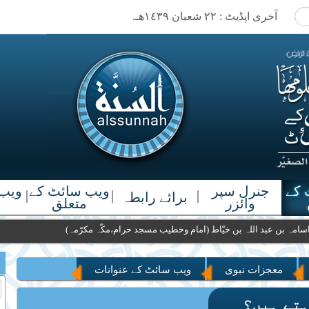
آخری اپڈیٹ : ٢٢ شعبان ١٤٣٩هـ.
 کے
جنرل سپر
ویب سائٹ کے
ویب 
|
|
|
|
برائے رابطہ
وائزر
متعلق
ل خطیب:شیخ اسامہ بن عبد اللہ بن خیّاط (امام وخطیب مسجد حرام،مکّہ مکرّمہ)
معجزات نبوی
ویب سائٹ کے عنوانات
ادی چاہتے ہیں؟
ہتے ہیں؟