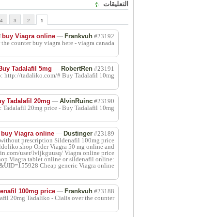
التعليقات
4
3
2
1
buy Viagra online
—
Frankvuh
#23192
 the counter buy viagra here - viagra canada
Buy Tadalafil 5mg
—
RobertRen
#23191
o: http://tadaliko.com/# Buy Tadalafil 10mg
y Tadalafil 20mg
—
AlvinRuinc
#23190
 Tadalafil 20mg price - Buy Tadalafil 10mg
buy Viagra online
—
Dustinger
#23189
 without prescription Sildenafil 100mg price
ildoliko.shop Order Viagra 50 mg online and
ain.com/user/lvljkguusq/ Viagra online price
hop Viagra tablet online or sildenafil online:
&UID=155928 Cheap generic Viagra online
denafil 100mg price
—
Frankvuh
#23188
fil 20mg Tadaliko - Cialis over the counter