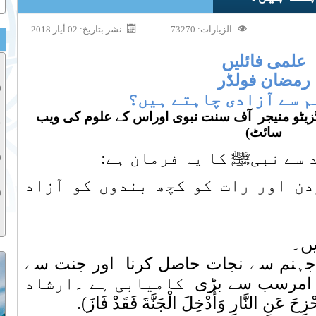
الزيارات: 73270
نشر بتاريخ: 02 أيار 2018
علمی فائلیں
رمضان فولڈر
م سے آزادی چاہتے ہیں؟
یگزیٹو منیجر آف سنت نبوی اوراس کے علوم کی ویب
سائٹ)
 سے نبیﷺ کا یہ فرمان ہے:
ردن اور رات کو کچھ بندوں کو آزاد
یں۔
جہنم سے نجات حاصل کرنا
اور جنت سے
امرسب سے بڑی
کامیابی ہے ۔ارشاد
ِحَ عَنِ النَّارِ وَأُدْخِلَ الْجَنَّةَ فَقَدْ فَازَ
)
.