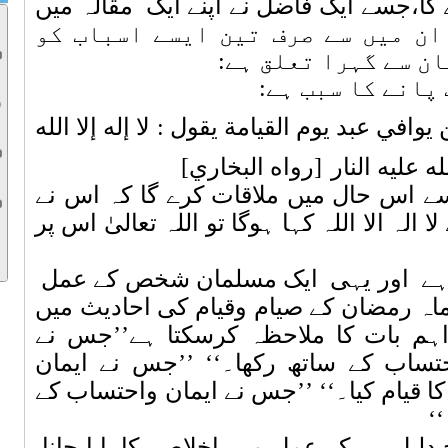
 گا،جسے ایک فاضل نے اپنے ایک
مقالہ میں
ان میں سے صرف تین ایسے اسباب کو
ان سے گہرا تعلق ہے:
 پانے کا سبب ہے:
 يوافي عبد يوم القيامة يقول : لا إله إلا الله
له عليه النار
]
رواه البخاري
[
 سے اس حال میں ملاقات کرے گا کہ اس نے
ا الہ الا اللہ کہا ہوگا تو اللہ تعالیٰ اس پر
ہے
اور یہی
ایک مسلمان شخص کے عمل
اہ رمضان کے صیام وقیام کی احادیث میں
ہم بات کا ملاحظہ کرسکتا ہے’’جس نے
تساب کے ساتھ رکھا۔‘‘ ’’جس نے ایمان
ا قیام کیا۔‘‘ ’’جس نے ایمان واحتساب کے
‘‘
دلیل ہے کہ عمل میں اخلاص
کا پایا جانا