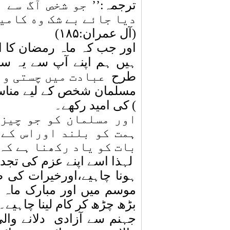
ترجمہ:’’
جو شخص آگ سے ہ
دیا جائے بے شک وه کامی
(آل عمران:۱۸۵)
اور جب کہ ماہ رمضان کا ا
ہیں ہم اپنے آپ سے یہ سوا
طرح
عبادت میں چستی ون
مسلمان شخص کے لیے مناسب
) کی امید رکھے۔
اور مسلمان کو جو چیز 
ہمت کو بلند اوراس کے 
بات کو یاد رکھنا ہے کہ
لہذا اسے اپنے عزم کی تجد
ہونا چاہیے،اورخیرات کی
موسم میں اور مبارک ماہ م
بڑھ چڑھ کر کام لینا چاہیے۔
جہنم سے آزادی
دلانے وا