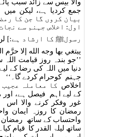
والا بیس سے زائد سبب پائے
جمع کردیا ہے، لیکن میں
بیان کروں گا جن کا رمض
اول: اخلاص جہنم سے نجات
رسولﷺ کا ارشاد ہے:
[
لن
يبتغي بها وجه الله إلا حرَّم ال
’’جو بندہ روز قیامت اللہ
دنیا میں اللہ کی رضا کے لیے ل
جہنم
کوحرام کردے گا۔‘‘
اخلاص
کا معاملہ عجیب 
کے لیے اہم
فیصل ہے، اور م
غور وفکر کرنے والا اس
ا
رمضان کا روزہ ایمان واح
واحتساب کے ساتھ
رمضان ک
ساتھ لیلۃ القدر کا
قیام کیا۔
اس میں اس بات کی واضح 