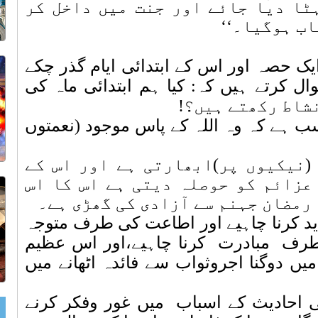
ٹا دیا جائے اور جنت میں داخل کر
اب ہوگیا
۔
‘‘
یک حصہ اور اس کے ابتدائی ایام گذر چکے
ل کرتے ہیں کہ: کیا ہم ابتدائی ماہ کی
شاط رکھتے ہیں؟!
 ہے کہ وہ اللہ کے پاس موجود (نعمتوں
(نیکیوں پر)ابھارتی ہے اور اس کے
عزائم کو حوصلہ دیتی ہے اس کا اس
 رمضان جہنم سے آزادی کی گھڑی ہے۔
ید کرنا چاہیے اور اطاعت کی طرف متوجہ
 طرف
مبادرت
کرنا چاہیے،اور اس عظیم
یں دوگنا اجروثواب سے فائدہ اٹھانے میں
لی احادیث کے اسباب
میں غور وفکر کرنے