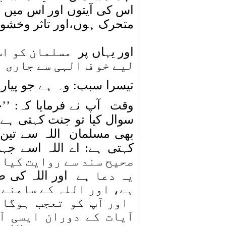
اس کی آیتوں اور اس میں ج
متحرک ہوں،اور تاثر وخشو
اور یہاں پر
مسلمان کو اس
لیے خو ف الہی سے جاری 
تیسرا سبب: وہ ہے جو پیا
وقت
آپ نے فرمایا کہ: ’
سوال کیا تو جنت کہتی ہے:
بھی مسلمان
اللہ سے تین
کہتی ہے: اے اللہ اسے جہن
صحیح سند سے روایت کیا 
یہ دعا ہے
اور اللہ کی 
ہے، اور اللہ کے سامنے 
اور آپ کو تعجب ہوگا 
آیات کے دوران ایسی آی