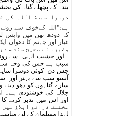
بندہ کے پچھلے گناہ کی بخ
دوسرا سبب: اللہ کی خ
ہے:
”
اللہ کےخوف سے رونے و
کہ دودھ تھن میں واپس لو
غبار اور جہنم کا دھواں ای
وغیرہ نے صحیح سند سے ر
اور خشیت الہی
سے رون
سبب ہے جس کی وجہ سے آ
جس دن
کوئی دوسرا سایہ ن
آنسو سب سے بہتر اور
سب
سارے گناہوں کو دھو دینے 
جلالہ کی خوشنودی ہے۔ او
اور اس میں تدبر کرنے کا
مختلف ذرائع ابلاغ میں 
لہذا مسلمان کے لیے مناسب 