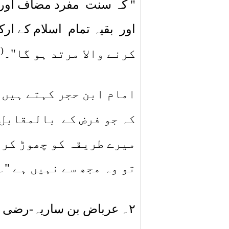
" کہ سنت مفرد مضاف اور 
اور بقیہ تمام اسلام کے ار
)
(
کرنے والا مرتد ہو گا"۔
امام ابن حجر کہتے ہیں 
کہ جو فرض کے بالمقابل 
میرے طریقہ کو چھوڑ کر 
تو وہ مجھ سے نہیں ہے "۔
۲
۔ عرباض بن ساریہ‑رضی الل