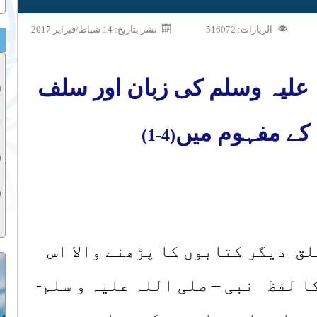
الزيارات: 516072
نشر بتاريخ: 14 شباط/فبراير 2017
 علیہ وسلم کی زبان اور سلف
کے مفہوم میں
(4-1)
لق دیگر کتابوں کا پڑھنے والا اس
ا لفظ نبی – صلی اللہ علیہ و سلم‑