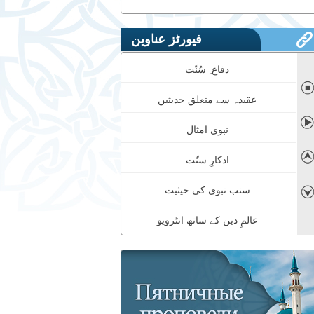
فیورٹز عناوین
دفاع ِ سُنّت
◼
عقیدہ سے متعلق حدیثیں
➤
نبوی امثال
اذکارِ سنّت
➤
سنب نبوی کی حیثیت
➤
عالمِ دین کے ساتھ انٹرویو
معجزات نبوی