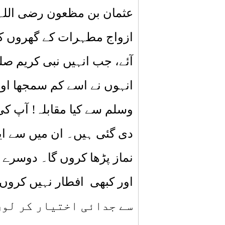
عثمان بن مظعون رضی اللہ
ازواج مطہرات کے گھروں ک
آئے، جب انہیں نبی کریم
صلی
انہوں نے اسے کم سمجھا اور
وسلم
سے کیا مقابلہ! آپ ک
دی گئی ہیں۔ ان میں سے ای
نماز پڑھا کروں گا۔ دوسرے 
اور کبھی
افطار نہیں کروں
سے جدائی اختیار کر لوں