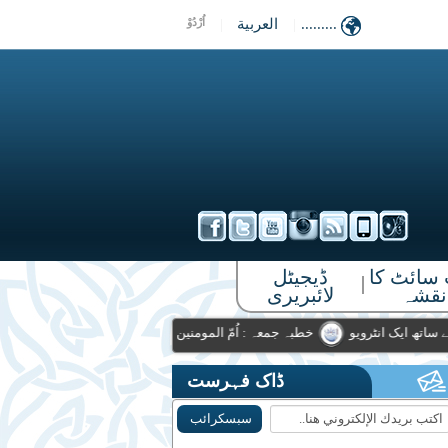
.........
|
العربية
|
اُرْدُوْ
سائٹ کا
ڈیجیٹل
|
نقشہ
لائبریری
رحمہ اللہ۔ کے ساتھ ایک انٹرویو
خطبہ جمعہ : اُمّ المومنین عائشہ رضی اللہ
ڈاک فہرست