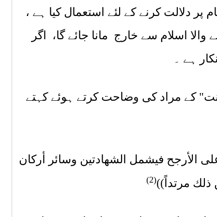
ر دلالت کرنے کے لئے استعمال کیا ہے ،
 والا اسلام سے خارج مانا جائے گا، اگر
کار
ہے ۔
ت" کے مراد کی وضاحت کرتے ہوئے کہتے
لى الأرجح فيشمل الشهادتين وسائر أركان
(2)
لك مرتداً))