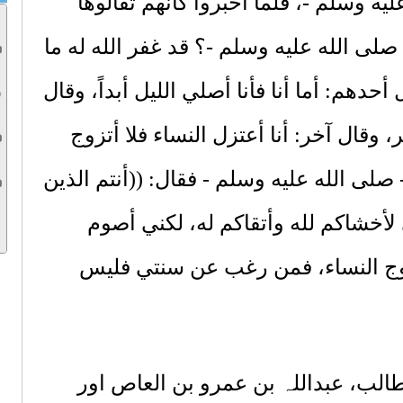
ه وسلم -، فلما أخبروا كأنهم تَقَالُّوها
 صلى الله عليه وسلم -؟ قد غفر الله له ما
أحدهم: أما أنا فأنا أصلي الليل أبداً، وقال
، وقال آخر: أنا أعتزل النساء فلا أتزوج
- صلى الله عليه وسلم - فقال: ((أنتم الذين
ي لأخشاكم لله وأتقاكم له، لكني أصوم
وج النساء، فمن رغب عن سنتي فليس
الب، عبداللہ بن عمرو بن العاص اور