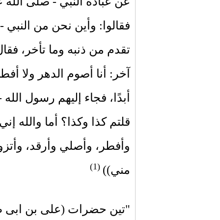
عن عبادة النبي - صلى الله علي
فقالوا: وأين نحن من النبي -
تقدم من ذنبه وما تأخر، فقال 
آخر: أنا أصوم الدهر ولا أفطر
أبدًا، فجاء إليهم رسول الله 
قلتم كذا وكذا؟ أما والله إن
وأفطر، وأصلي وأرقد، وأتز
(1)
مني))
"
تین حضرات
(علی بن ابی ط