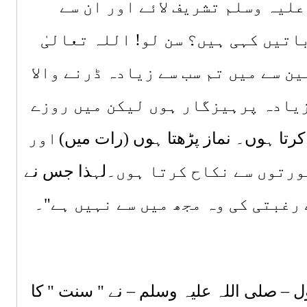
علیہ وسلم
تشریف لائے اور ان سے
اتیں کہی ہیں؟ سن لو! اللہ تعالیٰ
ن سے میں تم سب سے زیادہ ڈرنے والا
زیادہ پرہیزگار ہوں لیکن میں روزے
کرتا ہوں۔ نماز پڑھتا ہوں
(رات میں)
اور
ورتوں سے نکاح کرتا ہوں
۔لہذا جس نے
 رغبتی کی وہ مجھ میں سے نہیں ہے
"۔
– صلی اللہ علیہ وسلم – نے " سنت " کا