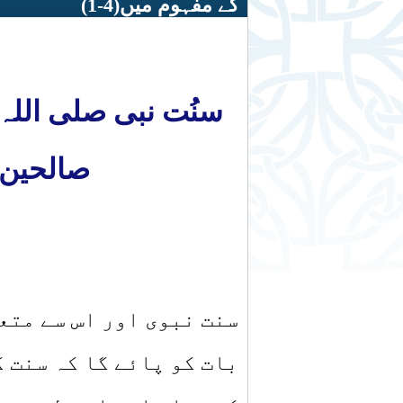
کے مفہوم میں(4-1)
سنُت نبی صلی اللہ
صالحین 
سنت نبوی اور اس سے متع
بات کو پائے گا کہ سنت ک