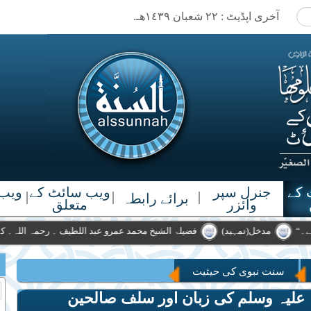
آخری اپڈیٹ : ٢٢ شعبان ١٤٣٩هـ.
 کے
جنرل سپر
ویب سائٹ کے
ویب 
|
|
|
|
برائے رابطہ
وائزر
متعلق
باقی نہ رہ جائے۔“
مدخل(تمہید)
فضیلۃ الشیخ محمد عمرو عبد اللطیف ۔ 
سنت نبوی کی حیثیت
ی اللہ علیہ وسلم کی زبان اور سلف صالحین