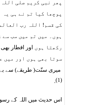
پھر نبی کریم
صلی اللہ 
پوچھا کیا تم نے ہی یہ ب
کی قسم! اللہ رب العالمی
ہوں۔ میں تم میں سب سے 
رکھتا ہوں
اور
افطار بھی 
سوتا بھی ہوں اور میں ع
میر
ی سنّت(
طریقے) سے
ب
ے
(1)
.
اس حدیث میں اللہ کے رسول 