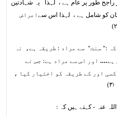
راجح طور پر عام ہے ، لہذا
یہ
شہادتین
کان کو شامل ہے ، لہذا اس س
ےاعراض
۲
کہ :" سنت" سے مراد : طریقہ ہے،
نہ
....
ہے
اور اس سے مراد ہے: جس نے
کسی اور کے طریقہ کو اختیار کیا ،
۳)
(
ہ عنہ ‑ کہتے ہیں کہ :