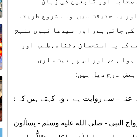
 صحابہ اور تابعین کی زبان
ور یہ حقیقت میں وہ مشروع طریقہ
 کی جاتی ہے، اور سیدھا نبوی منہج
سے کہ یہ استحسان ،ثناء،طلب اور
ہوا ہے، اور اس پر بہت ساری
بعض درج ذیل ہیں:
 عنہ – سے روایت ہے ، وہ کہتے ہیں کہ
:
واج النبي - صلى الله عليه وسلم - يسألون