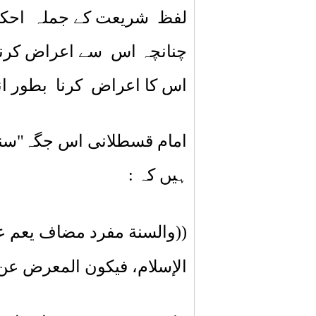
لفظ شریعت کے جملہ احکام پ
چنانچہ اس س
ے اعراض
کرنے
اس کا
اع
راض
کرنا بطور ان
امام قسطلانی
اس جگہ
"سن
ہیں کہ :
((والسنة مفرد مضاف يعم ع
الإسلام، فيكون المعرض عن ذ