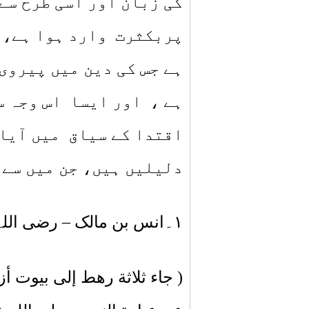
کی زبان اور اسی طرح سے
پربکثرت وارد ہوا ہے،ا
ہے جس کی دین میں پیروی
ہے ، اور ایسا اس وجہ 
اقتدا کے سیاق میں آیا 
دلیلیں ہیں، جن میں سے 
۱
۔انس بن مالک – رضی اللہ
( جاء ثلاثة رهط إلى بيوت أز