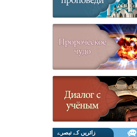
زائریں کے تبصرے