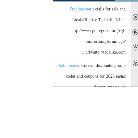
Freddieamari
: cialis for sale and
◼
Tadalafil price Tadalafil Tablet
http://www.polseguera.org/cgi-
➤
bin/forum/gforum.cgi?
➤
url=http://tadaliko.com ...
RobinSence
: Current discounts, promo
➤
codes and coupons for 2026 вальс
бостон промокод
Timothymar
: cialis for sale Tadaliko -
Tadaliko
Indiana
: мостбет официальный сайт,
mostbet официальный — это