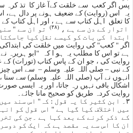
 سے ہے ، تو
کہ " کعب "
 کا آ غاز
ن خلقت کی
 " کے دن سے
اس چیز کی
ا ، اور اللہ
 کی جو کچھ
 وقت کوئی
جب بخاری کی
یج کے بارے
دو حدیثوں
ی ہیں۔ اور
ہ معلول