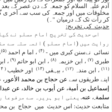
سے آخر
صر سے لے
 اس حدیث کی
(۳)
،
­‑اور امام
، اما م
 ابو ٖشیخ
لوگوں نے اپنے
ج، عن
مولى أم
-
 ہے۔
 متابعت
زائریں کے تبصرے