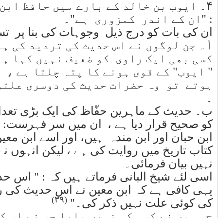
یہ کہنا کہ
 جائے گا :
نے اس کے
ان کے نزدیک
ایوب" ضعیف
ش نہیں کرتے
ب " کی حدیث
 ابن خزیمہ ،
 علیہ نے اپنی
وئی علّت
حت کے لئے
ے ، لیکن اس
کتب حدیث