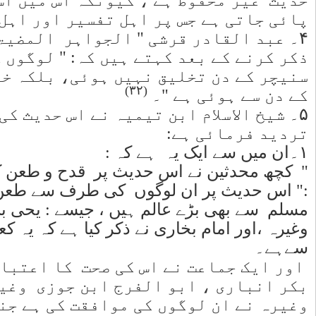
مخالفت
(۳۱)
ں" ۔
 حدیث کو
ہے کہ
تدا اتوار
 کی وجہ سے
کہتے ہیں کہ
 جو امام
امام بخاری
 کے کلام
 جیسے : ابو
امام بیہقی
 کو ضعیف