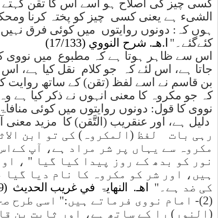
سی سے اتقان
(نووی) کہتا
ز منگل پیدا
سقط پایا
 ہے کہ ثابت
یل کی بنا پر
 ہے، اور خود
 اس بات کی
ے ہیں:
ہ سے :" اور
 کو کہتے
کہ یہ محبوب
یں :
یت :