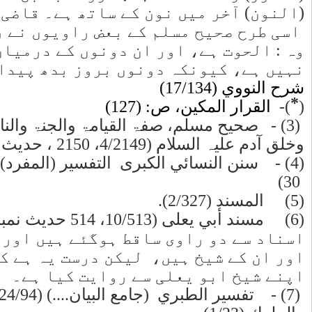
ں کہ: "
 ہے، اور
 کوئی فرق
ہیں۔
اهـ.
اء الخلق
(4) - سنن النسائي الكبرى التفسير (المفرد) (1/201، 202 حديث نمبر:
و یعلی کی
 ابن جریج
ن نے اسے
البيان....) (24/94، 95)، اور تاريخ الأمم