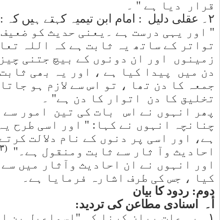
ا۔کیو نکہ
سمانوں اور
 سب کو چھ
ری تخلیق
 سے پہلے
 ہے ،
ب کے نزدیک
ر یہی دیگر
ہیں ذکر
 (حدیث) کو"