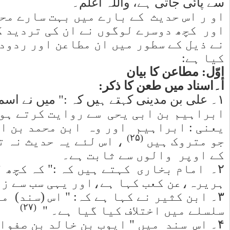
ام کیا ہے ،
نانچہ میں
 سے بیان
کو صرف
(۲۴)
ہے ،
سلمی ہیں
ر نہ ہی ان
 عن ابی
(۲۶)
 ہے۔"
ریج کے
 ہیں ،