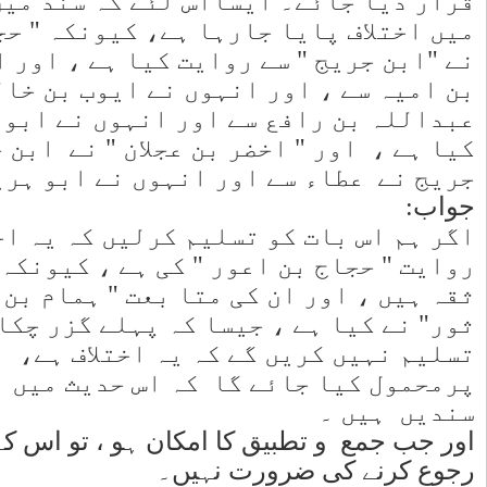
ج کے سلسلے
ر " وغیرہ
، اسماعیل
ر وہ
ے روایت
 اور ابن
یت کی ہے ۔
 تو راجح
" سے زیادہ
ر "محمد بن
ن ہم یہ
س بات
 کی دو
یر کی طرف