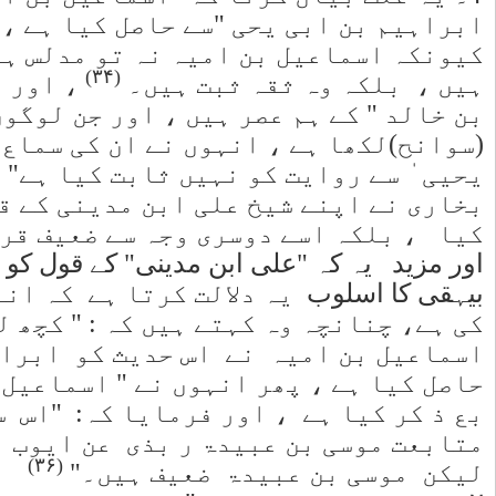
ہیں ہے ،
مرسل راوی
یخ " ایوب
ا ترجمہ
یم بن ابی
 امام
ں پسند
(۳۵)
۔"
یں امام
ن کی مخالفت
خیال ہے کہ
ی یحیی سے
 کا ایک متا
ن کی
ے کی ہے ،