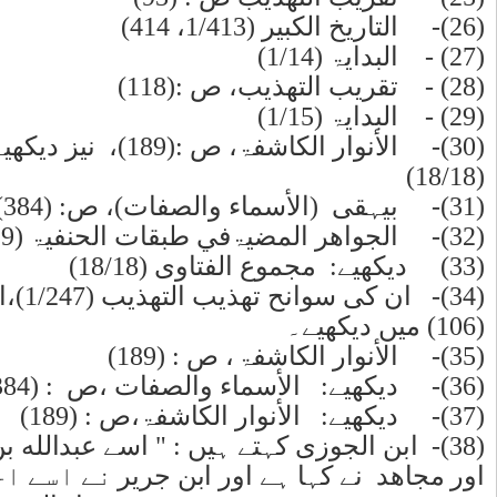
فتاوى
 ورتقريب التهذيب ص :
عب، ضحاك،
 ہے، اور