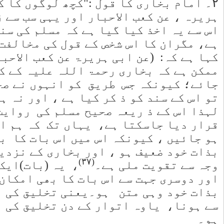
 :عن ابی
ح ہے" ۔
ئی طعن نہیں
جس نے یہ
ذا یہاں
کردیا
یا ہے ، نہ
ن کو ،
ل نہیں
سے واقف نہ
 ہے کہ وہ
ری چیز کی
وئی۔
ب " سے
 ذکرسنیچر
کر کے ساتھ