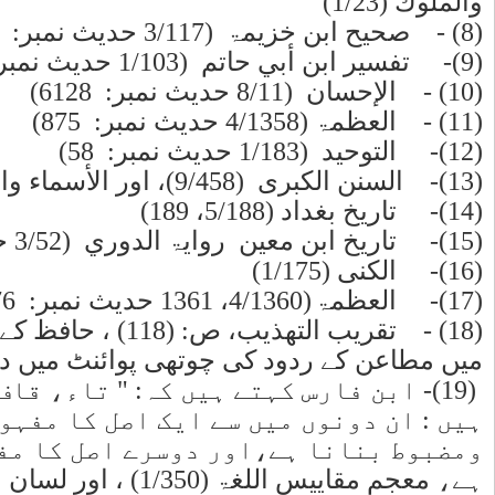
 جواب اسناد
 دو اصل
ز کو محکم
ا اور کیچڑ
میں ہے :